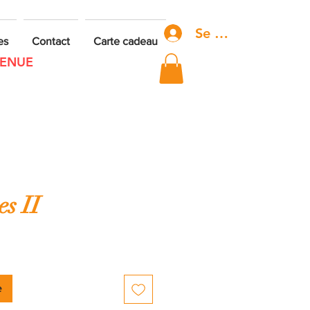
Se connecter
es
Contact
Carte cadeau
VENUE
s II
e