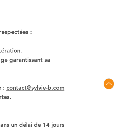
respectées :
tération.
age garantissant sa
e :
contact@sylvie-b.com
ntes.
ans un délai de 14 jours