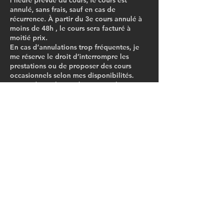
l’heure prévue du cours, le cours est
annulé, sans frais, sauf en cas de
récurrence. À partir du 3e cours annulé à
moins de 48h , le cours sera facturé à
moitié prix.
En cas d’annulations trop fréquentes, je
me réserve le droit d’interrompre les
prestations ou de proposer des cours
occasionnels selon mes disponibilités.
En cas d’annulation de ma part, le cours
sera systématiquement remplacé selon les
disponibilités de l’élève et des miennes.
Coordonnées
16 Rue du Petit Soleil, Tours, France
0661141428
contact@sylvie-b.com