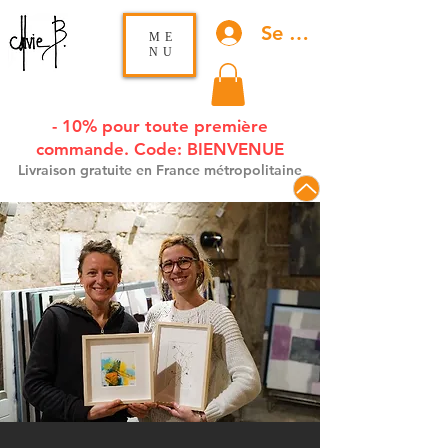
Se connecter
ME
NU
- 10% pour toute première
commande. Code: BIENVENUE
Livraison gratuite en France métropolitaine